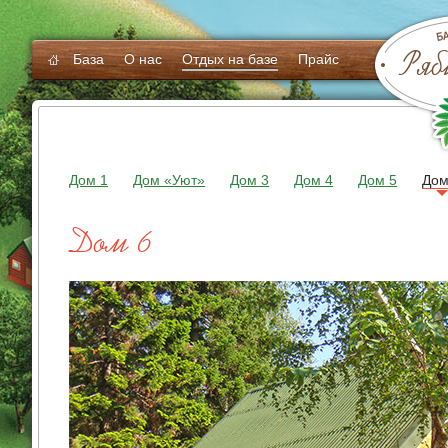
Ряб
База
О нас
Отдых на базе
Прайс
Дом 1
Дом «Уют»
Дом 3
Дом 4
Дом 5
Дом
Дом 6