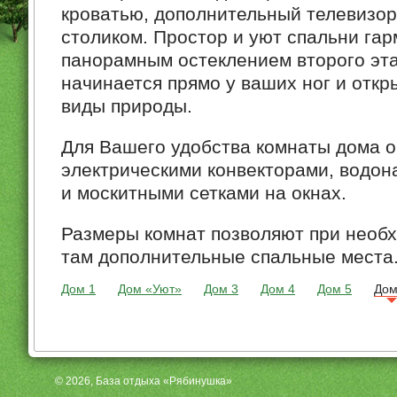
кроватью, дополнительный телевизо
столиком. Простор и уют спальни га
панорамным остеклением второго эта
начинается прямо у ваших ног и отк
виды природы.
Для Вашего удобства комнаты дома 
электрическими конвекторами, водон
и москитными сетками на окнах.
Размеры комнат позволяют при необ
там дополнительные спальные места
Дом 1
Дом «Уют»
Дом 3
Дом 4
Дом 5
Дом
© 2026, База отдыха «Рябинушка»